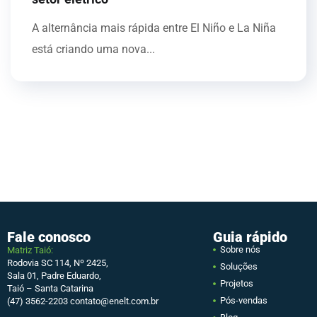
A alternância mais rápida entre El Niño e La Niña
está criando uma nova...
Fale conosco
Guia rápido
Sobre nós
Matriz Taió:
Rodovia SC 114, Nº 2425,
Soluções
Sala 01, Padre Eduardo,
Projetos
Taió – Santa Catarina
Pós-vendas
(47) 3562-2203
contato@enelt.com.br